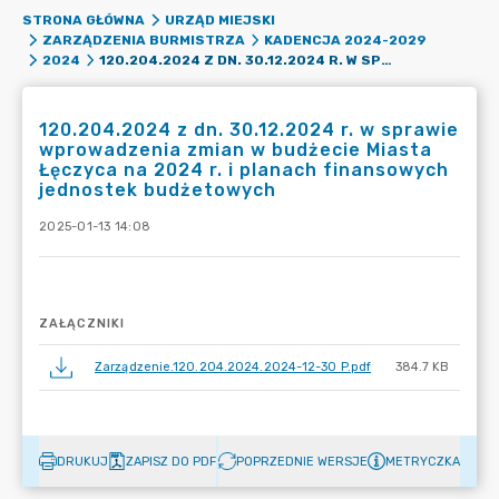
STRONA GŁÓWNA
URZĄD MIEJSKI
ZARZĄDZENIA BURMISTRZA
KADENCJA 2024-2029
120.204.2024 Z DN. 30.12.2024 R. W SPRAWIE WPROWADZENIA ZMIAN W BUDŻECIE MIASTA ŁĘCZYCA NA 2024 R. I PLANACH FINANSOWYCH JEDNOSTEK BUDŻETOWYCH
2024
120.204.2024 z dn. 30.12.2024 r. w sprawie
wprowadzenia zmian w budżecie Miasta
Łęczyca na 2024 r. i planach finansowych
jednostek budżetowych
2025-01-13 14:08
ZAŁĄCZNIKI
Zarządzenie.120.204.2024.2024-12-30 P.pdf
384.7 KB
DRUKUJ
ZAPISZ DO PDF
POPRZEDNIE WERSJE
METRYCZKA