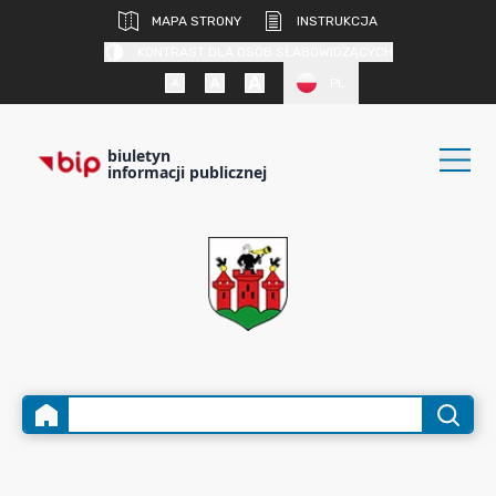
MAPA STRONY
INSTRUKCJA
KONTRAST DLA OSÓB SŁABOWIDZĄCYCH
PL
biuletyn
informacji publicznej