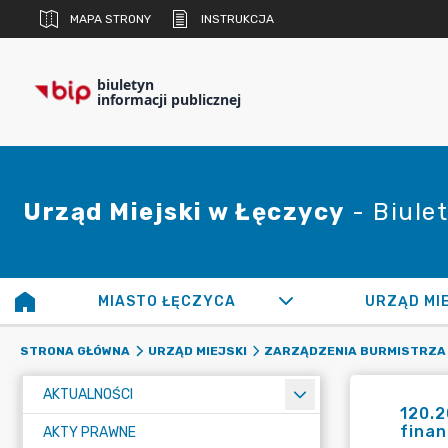
MAPA STRONY
INSTRUKCJA
biuletyn
informacji publicznej
Urząd Miejski w Łęczycy
- Biulet
MIASTO ŁĘCZYCA
URZĄD MI
STRONA GŁÓWNA
URZĄD MIEJSKI
ZARZĄDZENIA BURMISTRZA
AKTUALNOŚCI
120.2
fina
AKTY PRAWNE