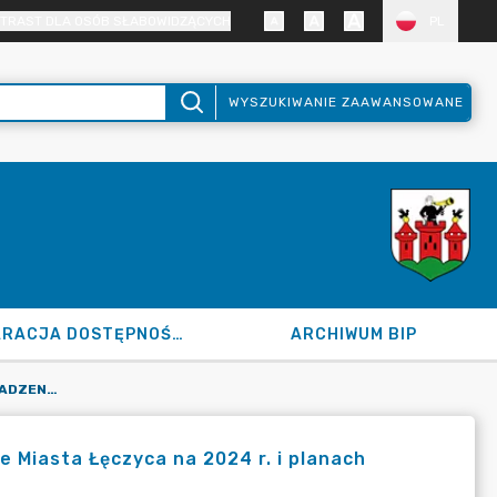
TRAST DLA OSÓB SŁABOWIDZĄCYCH
PL
WYSZUKIWANIE ZAAWANSOWANE
DEKLARACJA DOSTĘPNOŚCI
ARCHIWUM BIP
120.204.2024 W SPRAWIE WPROWADZENIA ZMIAN W BUDŻECIE MIASTA ŁĘCZYCA NA 2024 R. I PLANACH FINANSOWYCH JEDNOSTEK BUDŻETOWYCH.
 Miasta Łęczyca na 2024 r. i planach