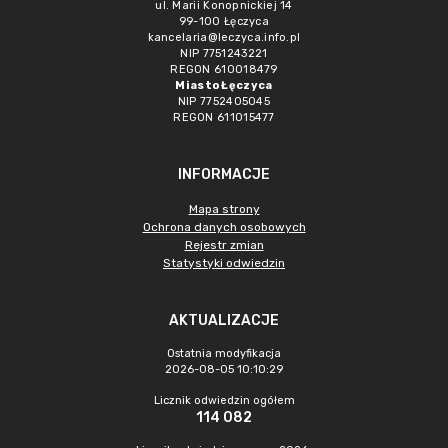
ul. Marii Konopnickiej 14
99-100 Łęczyca
kancelaria@leczyca.info.pl
NIP 7751243221
REGON 610018479
Miasto Łęczyca
NIP 7752405045
REGON 611015477
INFORMACJE
Mapa strony
Ochrona danych osobowych
Rejestr zmian
Statystyki odwiedzin
AKTUALIZACJE
Ostatnia modyfikacja
2026-08-05 10:10:29
Licznik odwiedzin ogółem
114 082