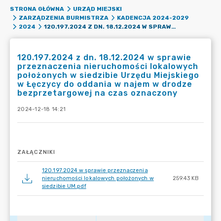
STRONA GŁÓWNA
URZĄD MIEJSKI
ZARZĄDZENIA BURMISTRZA
KADENCJA 2024-2029
120.197.2024 Z DN. 18.12.2024 W SPRAWIE PRZEZNACZENIA NIERUCHOMOŚCI LOKALOWYCH POŁOŻONYCH W SIEDZIBIE URZĘDU MIEJSKIEGO W ŁĘCZYCY DO ODDANIA W NAJEM W DRODZE BEZPRZETARGOWEJ NA CZAS OZNACZONY
2024
120.197.2024 z dn. 18.12.2024 w sprawie
przeznaczenia nieruchomości lokalowych
położonych w siedzibie Urzędu Miejskiego
w Łęczycy do oddania w najem w drodze
bezprzetargowej na czas oznaczony
2024-12-18 14:21
ZAŁĄCZNIKI
120.197.2024 w sprawie przeznaczenia
nieruchomości lokalowych położonych w
259.43 KB
siedzibie UM.pdf