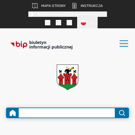
MAPA STRONY
INSTRUKCJA
KONTRAST DLA OSÓB SŁABOWIDZĄCYCH
PL
biuletyn
informacji publicznej