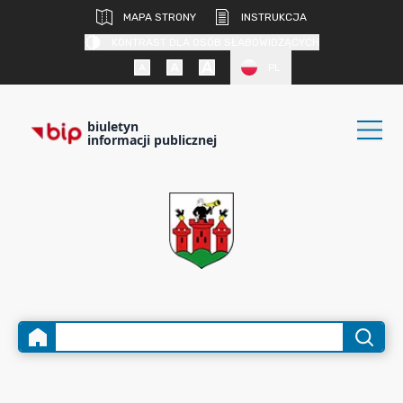
MAPA STRONY
INSTRUKCJA
KONTRAST DLA OSÓB SŁABOWIDZĄCYCH
PL
biuletyn
informacji publicznej