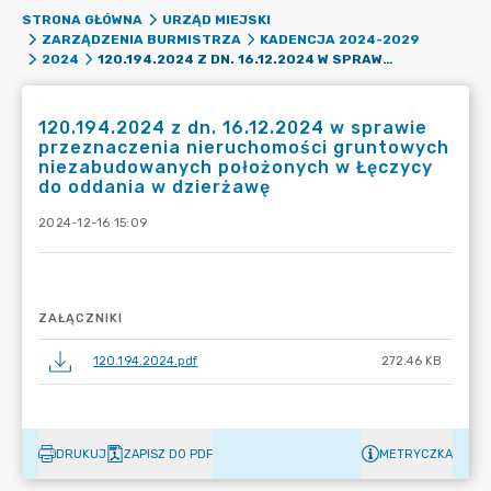
STRONA GŁÓWNA
URZĄD MIEJSKI
ZARZĄDZENIA BURMISTRZA
KADENCJA 2024-2029
120.194.2024 Z DN. 16.12.2024 W SPRAWIE PRZEZNACZENIA NIERUCHOMOŚCI GRUNTOWYCH NIEZABUDOWANYCH POŁOŻONYCH W ŁĘCZYCY DO ODDANIA W DZIERŻAWĘ
2024
120.194.2024 z dn. 16.12.2024 w sprawie
przeznaczenia nieruchomości gruntowych
niezabudowanych położonych w Łęczycy
do oddania w dzierżawę
2024-12-16 15:09
ZAŁĄCZNIKI
120.194.2024.pdf
272.46 KB
DRUKUJ
ZAPISZ DO PDF
METRYCZKA