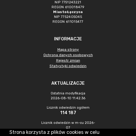
NIP 7751243221
REGON 610018479
Miasto Łęczyca
NIP 7752405045
REGON 611015477
INFORMACJE
Mapa strony
Ochrona danych osobowych
Rejestr zmian
Statystyki odwiedzin
AKTUALIZACJE
Ostatnia modyfikacja
2026-08-10 11:42:36
Licznik odwiedzin ogółem
114 187
Licznik odwiedzin w m-cu 2026-
07
Strona korzysta z plików cookies w celu
706