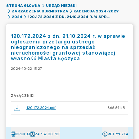
STRONA GŁÓWNA
URZĄD MIEJSKI
ZARZĄDZENIA BURMISTRZA
KADENCJA 2024-2029
120.172.2024 Z DN. 21.10.2024 R. W SPRAWIE OGŁOSZENIA PRZETARGU USTNEGO NIEOGRANICZONEGO NA SPRZEDAŻ NIERUCHOMOŚCI GRUNTOWEJ STANOWIĄCEJ WŁASNOŚĆ MIASTA ŁĘCZYCA
2024
120.172.2024 z dn. 21.10.2024 r. w sprawie
ogłoszenia przetargu ustnego
nieograniczonego na sprzedaż
nieruchomości gruntowej stanowiącej
własność Miasta Łęczyca
2024-10-22 13:27
ZAŁĄCZNIKI
120.172.2024.pdf
866.64 KB
DRUKUJ
ZAPISZ DO PDF
METRYCZKA