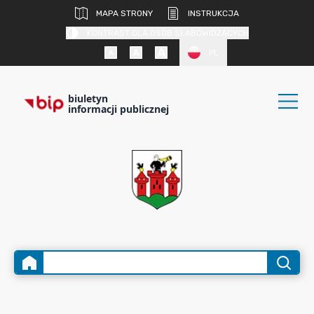
MAPA STRONY
INSTRUKCJA
KONTRAST DLA OSÓB SŁABOWIDZĄCYCH
PL
biuletyn
informacji publicznej