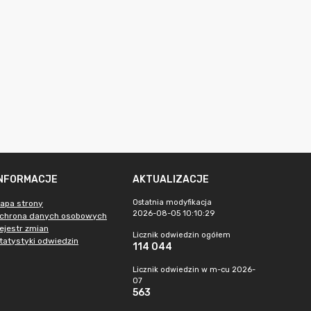
INFORMACJE
AKTUALIZACJE
Ostatnia modyfikacja
apa strony
2026-08-05 10:10:29
chrona danych osobowych
ejestr zmian
Licznik odwiedzin ogółem
tatystyki odwiedzin
114 044
Licznik odwiedzin w m-cu 2026-
07
563