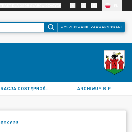
TRAST DLA OSÓB SŁABOWIDZĄCYCH
PL
WYSZUKIWANIE ZAAWANSOWANE
DEKLARACJA DOSTĘPNOŚCI
ARCHIWUM BIP
Łęczyca