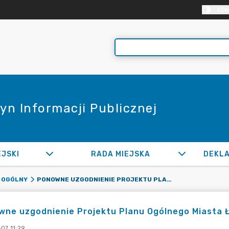
KON
yn Informacji Publicznej
EJSKI
RADA MIEJSKA
PONOWNE UZGODNIENIE PROJEKTU PLANU OGÓLNEGO MIASTA ŁĘCZYCA
 OGÓLNY
wne uzgodnienie Projektu Planu Ogólnego Miasta 
07 11:29