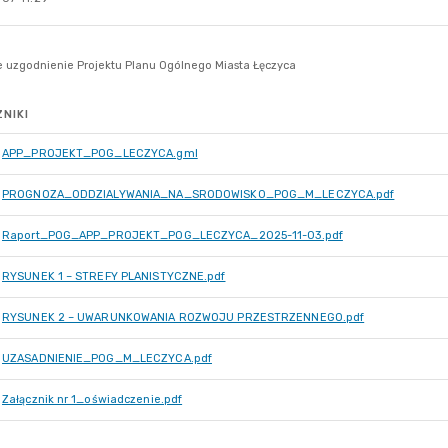
NIKI
APP_PROJEKT_POG_LECZYCA.gml
PROGNOZA_ODDZIALYWANIA_NA_SRODOWISKO_POG_M_LECZYCA.pdf
Raport_POG_APP_PROJEKT_POG_LECZYCA_2025-11-03.pdf
RYSUNEK 1 – STREFY PLANISTYCZNE.pdf
RYSUNEK 2 – UWARUNKOWANIA ROZWOJU PRZESTRZENNEGO.pdf
UZASADNIENIE_POG_M_LECZYCA.pdf
Załącznik nr 1_oświadczenie.pdf