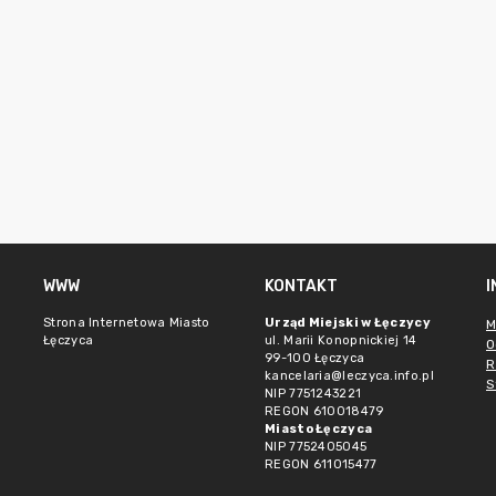
WWW
KONTAKT
Strona Internetowa Miasto
Urząd Miejski w Łęczycy
M
Łęczyca
ul. Marii Konopnickiej 14
O
99-100 Łęczyca
R
kancelaria@leczyca.info.pl
S
NIP 7751243221
REGON 610018479
Miasto Łęczyca
NIP 7752405045
REGON 611015477