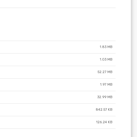
1.83 MB
1.03 MB
52.27 MB
1.97 MB
32.99 MB
842.57 KB
126.24 KB