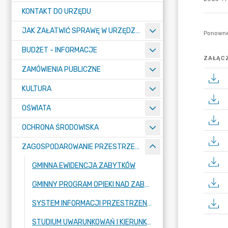
KONTAKT DO URZĘDU
JAK ZAŁATWIĆ SPRAWĘ W URZĘDZIE
BUDŻET - INFORMACJE
ZAŁĄCZ
ZAMÓWIENIA PUBLICZNE
KULTURA
OŚWIATA
OCHRONA ŚRODOWISKA
ZAGOSPODAROWANIE PRZESTRZENNE
GMINNA EWIDENCJA ZABYTKÓW
GMINNY PROGRAM OPIEKI NAD ZABYTKAMI
SYSTEM INFORMACJI PRZESTRZENNEJ
STUDIUM UWARUNKOWAŃ I KIERUNKÓW ZAGOSPODAROWANIA PRZESTRZENNEGO MIASTA ŁĘCZYCY