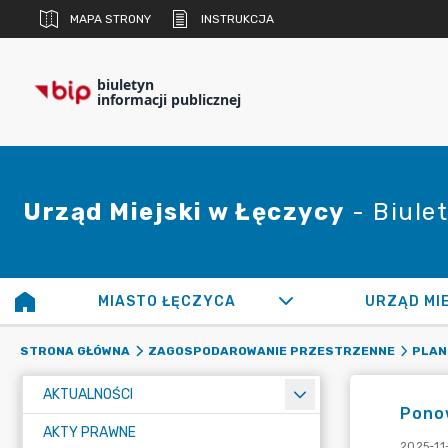
MAPA STRONY
INSTRUKCJA
biuletyn
informacji publicznej
Urząd Miejski w Łęczycy
- Biulet
MIASTO ŁĘCZYCA
URZĄD MI
STRONA GŁÓWNA
ZAGOSPODAROWANIE PRZESTRZENNE
PLAN
AKTUALNOŚCI
Pono
AKTY PRAWNE
2025-11-