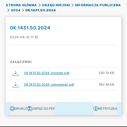
STRONA GŁÓWNA
URZĄD MIEJSKI
INFORMACJA PUBLICZNA
OK.1431.50.2024
2024
OK.1431.50.2024
2024-08-12 11:35
ZAŁĄCZNIKI
OK.1431.50.2024 wniosek.pdf
230.76 KB
OK.1431.50.2024 odpowiedź.pdf
382.36 KB
DRUKUJ
ZAPISZ DO PDF
METRYCZKA