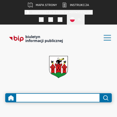
MAPA STRONY
INSTRUKCJA
KONTRAST DLA OSÓB SŁABOWIDZĄCYCH
PL
biuletyn
informacji publicznej