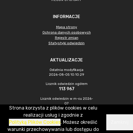
INFORMACJE
Mapa strony
Ochrona danych osobowych
Rejestr zmian
Statystyki odwiedzin
AKTUALIZACJE
Ostatnia modyfikacja
2026-08-05 10:10:29
Licznik odwiedzin ogółem
113 967
Licznik odwiedzin w m-cu 2026-
07
Strona korzysta z plików cookies w celu
486
realizacji usług i zgodnie z
Polityką Plików Cookies
. Możesz określić
Zamknij
CMS & Hosting: Nefeni Sp. z o.o.
warunki przechowywania lub dostępu do