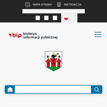
MAPA STRONY
INSTRUKCJA
KONTRAST DLA OSÓB SŁABOWIDZĄCYCH
PL
biuletyn
informacji publicznej