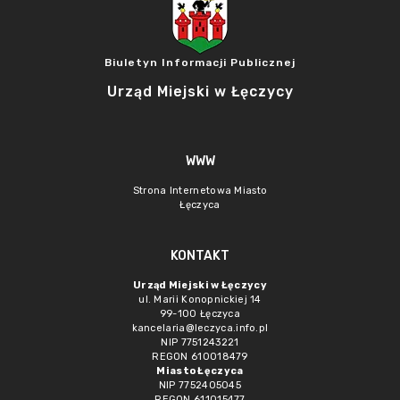
Biuletyn Informacji Publicznej
Urząd Miejski w Łęczycy
WWW
Strona Internetowa Miasto
Łęczyca
KONTAKT
Urząd Miejski w Łęczycy
ul. Marii Konopnickiej 14
99-100 Łęczyca
kancelaria@leczyca.info.pl
NIP 7751243221
REGON 610018479
Miasto Łęczyca
NIP 7752405045
REGON 611015477