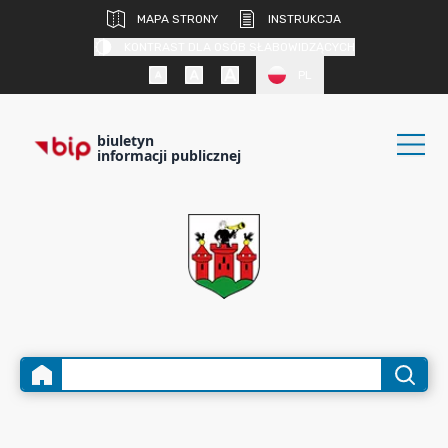
MAPA STRONY
INSTRUKCJA
KONTRAST DLA OSÓB SŁABOWIDZĄCYCH
PL
biuletyn
informacji publicznej