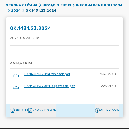
STRONA GŁÓWNA
URZĄD MIEJSKI
INFORMACJA PUBLICZNA
OK.1431.23.2024
2024
OK.1431.23.2024
2024-06-25 12:16
ZAŁĄCZNIKI
OK.1431.23.2024 wniosek.pdf
236.96 KB
OK.1431.23.2024 odpowiedź.pdf
223.21 KB
DRUKUJ
ZAPISZ DO PDF
METRYCZKA