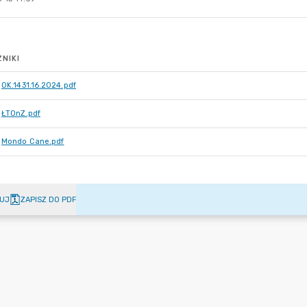
NIKI
OK.1431.16.2024.pdf
ŁTOnZ.pdf
Mondo Cane.pdf
UJ
ZAPISZ DO PDF