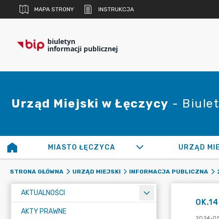
MAPA STRONY
INSTRUKCJA
biuletyn
informacji publicznej
Urząd Miejski w Łęczycy
- Biulet
MIASTO ŁĘCZYCA
URZĄD MI
STRONA GŁÓWNA
URZĄD MIEJSKI
INFORMACJA PUBLICZNA
AKTUALNOŚCI
OK.14
AKTY PRAWNE
2024-05