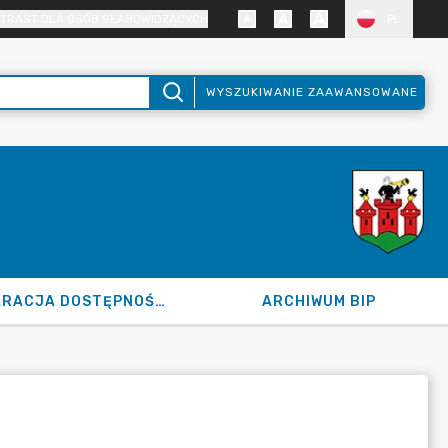
TRAST DLA OSÓB SŁABOWIDZĄCYCH
PL
WYSZUKIWANIE ZAAWANSOWANE
DEKLARACJA DOSTĘPNOŚCI
ARCHIWUM BIP