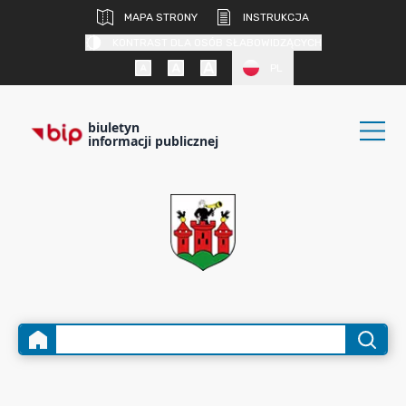
MAPA STRONY
INSTRUKCJA
KONTRAST DLA OSÓB SŁABOWIDZĄCYCH
PL
biuletyn
informacji publicznej