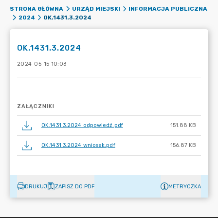
STRONA GŁÓWNA
URZĄD MIEJSKI
INFORMACJA PUBLICZNA
OK.1431.3.2024
2024
OK.1431.3.2024
2024-05-15 10:03
ZAŁĄCZNIKI
OK.1431.3.2024 odpowiedź.pdf
151.88 KB
OK.1431.3.2024 wniosek.pdf
156.87 KB
DRUKUJ
ZAPISZ DO PDF
METRYCZKA