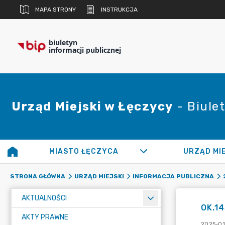
MAPA STRONY
INSTRUKCJA
biuletyn
informacji publicznej
Urząd Miejski w Łęczycy
- Biulet
MIASTO ŁĘCZYCA
URZĄD MI
STRONA GŁÓWNA
URZĄD MIEJSKI
INFORMACJA PUBLICZNA
AKTUALNOŚCI
OK.14
AKTY PRAWNE
2025-01-