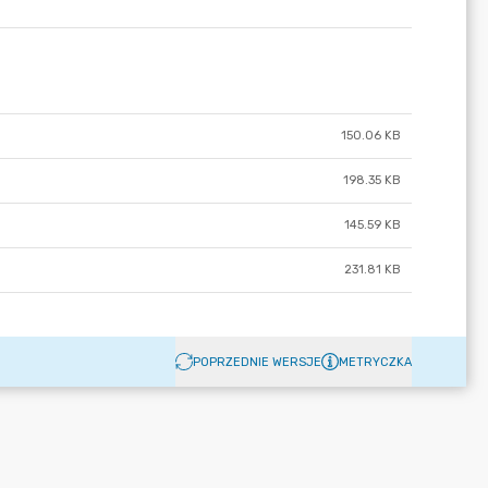
150.06 KB
198.35 KB
145.59 KB
231.81 KB
POPRZEDNIE WERSJE
METRYCZKA