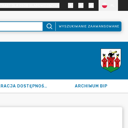
TRAST DLA OSÓB SŁABOWIDZĄCYCH
PL
WYSZUKIWANIE ZAAWANSOWANE
DEKLARACJA DOSTĘPNOŚCI
ARCHIWUM BIP