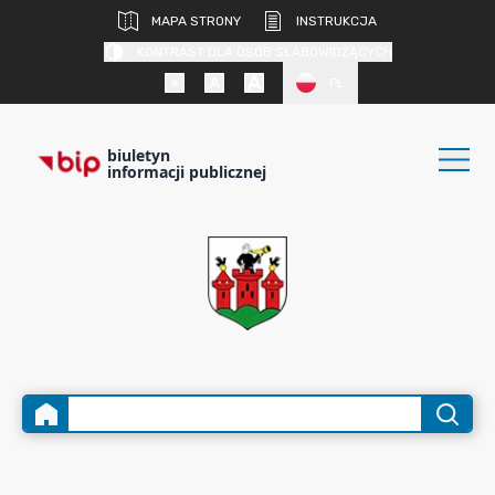
MAPA STRONY
INSTRUKCJA
KONTRAST DLA OSÓB SŁABOWIDZĄCYCH
PL
biuletyn
informacji publicznej