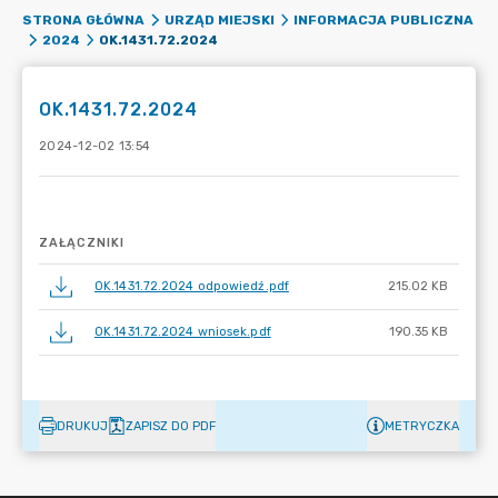
STRONA GŁÓWNA
URZĄD MIEJSKI
INFORMACJA PUBLICZNA
OK.1431.72.2024
2024
OK.1431.72.2024
2024-12-02 13:54
ZAŁĄCZNIKI
OK.1431.72.2024 odpowiedź.pdf
215.02 KB
OK.1431.72.2024 wniosek.pdf
190.35 KB
DRUKUJ
ZAPISZ DO PDF
METRYCZKA