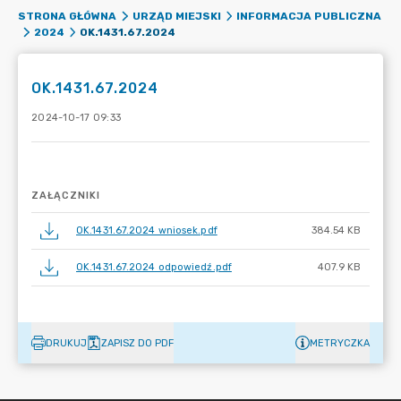
STRONA GŁÓWNA
URZĄD MIEJSKI
INFORMACJA PUBLICZNA
OK.1431.67.2024
2024
OK.1431.67.2024
2024-10-17 09:33
ZAŁĄCZNIKI
OK.1431.67.2024 wniosek.pdf
384.54 KB
OK.1431.67.2024 odpowiedź.pdf
407.9 KB
DRUKUJ
ZAPISZ DO PDF
METRYCZKA