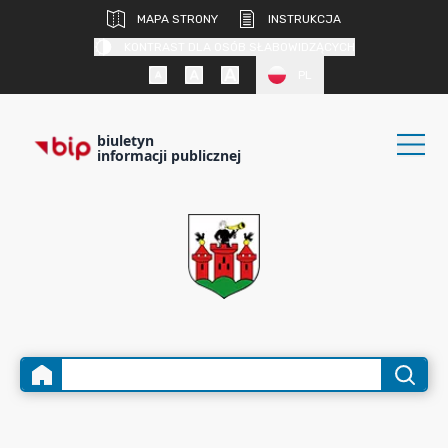
MAPA STRONY
INSTRUKCJA
KONTRAST DLA OSÓB SŁABOWIDZĄCYCH
PL
biuletyn
informacji publicznej