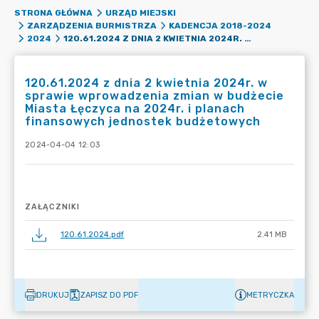
STRONA GŁÓWNA
URZĄD MIEJSKI
ZARZĄDZENIA BURMISTRZA
KADENCJA 2018-2024
120.61.2024 Z DNIA 2 KWIETNIA 2024R. W SPRAWIE WPROWADZENIA ZMIAN W BUDŻECIE MIASTA ŁĘCZYCA NA 2024R. I PLANACH FINANSOWYCH JEDNOSTEK BUDŻETOWYCH
2024
120.61.2024 z dnia 2 kwietnia 2024r. w
sprawie wprowadzenia zmian w budżecie
Miasta Łęczyca na 2024r. i planach
finansowych jednostek budżetowych
2024-04-04 12:03
ZAŁĄCZNIKI
120.61.2024.pdf
2.41 MB
DRUKUJ
ZAPISZ DO PDF
METRYCZKA