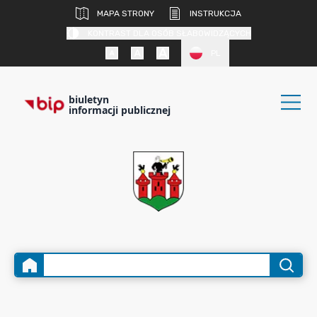
MAPA STRONY
INSTRUKCJA
KONTRAST DLA OSÓB SŁABOWIDZĄCYCH
PL
biuletyn
informacji publicznej