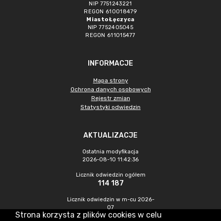
NIP 7751243221
REGON 610018479
Miasto Łęczyca
NIP 7752405045
REGON 611015477
INFORMACJE
Mapa strony
Ochrona danych osobowych
Rejestr zmian
Statystyki odwiedzin
AKTUALIZACJE
Ostatnia modyfikacja
2026-08-10 11:42:36
Licznik odwiedzin ogółem
114 187
Licznik odwiedzin w m-cu 2026-
07
Strona korzysta z plików cookies w celu
706