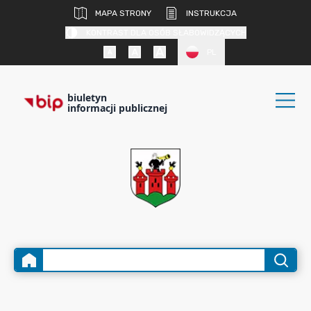
MAPA STRONY
INSTRUKCJA
KONTRAST DLA OSÓB SŁABOWIDZĄCYCH
PL
biuletyn
informacji publicznej