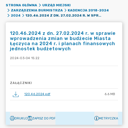
STRONA GŁÓWNA
URZĄD MIEJSKI
ZARZĄDZENIA BURMISTRZA
KADENCJA 2018-2024
120.46.2024 Z DN. 27.02.2024 R. W SPRAWIE WPROWADZENIA ZMIAN W BUDŻECIE MIASTA ŁĘCZYCA NA 2024 R. I PLANACH FINANSOWYCH JEDNOSTEK BUDŻETOWYCH
2024
120.46.2024 z dn. 27.02.2024 r. w sprawie
wprowadzenia zmian w budżecie Miasta
Łęczyca na 2024 r. i planach finansowych
jednostek budżetowych
2024-03-04 15:22
ZAŁĄCZNIKI
120.46.2024.pdf
6.6 MB
DRUKUJ
ZAPISZ DO PDF
METRYCZKA