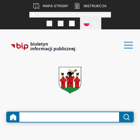
MAPA STRONY
INSTRUKCJA
KONTRAST DLA OSÓB SŁABOWIDZĄCYCH
PL
biuletyn
informacji publicznej