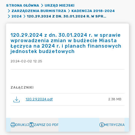
STRONA GŁÓWNA
URZĄD MIEJSKI
ZARZĄDZENIA BURMISTRZA
KADENCJA 2018-2024
120.29.2024 Z DN. 30.01.2024 R. W SPRAWIE WPROWADZENIA ZMIAN W BUDŻECIE MIASTA ŁĘCZYCA NA 2024 R. I PLANACH FINANSOWYCH JEDNOSTEK BUDŻETOWYCH
2024
120.29.2024 z dn. 30.01.2024 r. w sprawie
wprowadzenia zmian w budżecie Miasta
Łęczyca na 2024 r. i planach finansowych
jednostek budżetowych
2024-02-02 12:25
ZAŁĄCZNIKI
120.29.2024.pdf
2.38 MB
DRUKUJ
ZAPISZ DO PDF
METRYCZKA