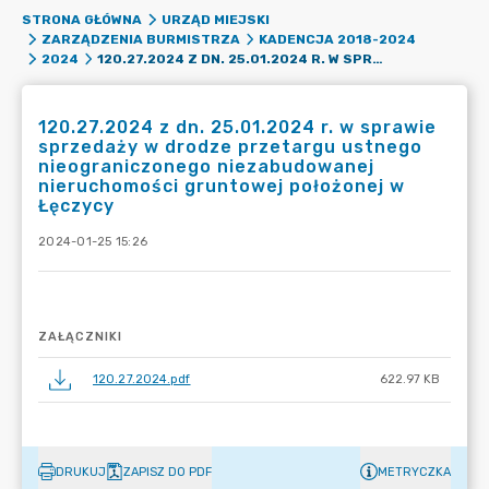
STRONA GŁÓWNA
URZĄD MIEJSKI
ZARZĄDZENIA BURMISTRZA
KADENCJA 2018-2024
120.27.2024 Z DN. 25.01.2024 R. W SPRAWIE SPRZEDAŻY W DRODZE PRZETARGU USTNEGO NIEOGRANICZONEGO NIEZABUDOWANEJ NIERUCHOMOŚCI GRUNTOWEJ POŁOŻONEJ W ŁĘCZYCY
2024
120.27.2024 z dn. 25.01.2024 r. w sprawie
sprzedaży w drodze przetargu ustnego
nieograniczonego niezabudowanej
nieruchomości gruntowej położonej w
Łęczycy
2024-01-25 15:26
ZAŁĄCZNIKI
120.27.2024.pdf
622.97 KB
DRUKUJ
ZAPISZ DO PDF
METRYCZKA