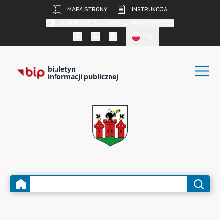
MAPA STRONY
INSTRUKCJA
KONTRAST DLA OSÓB SŁABOWIDZĄCYCH
PL
biuletyn
informacji publicznej