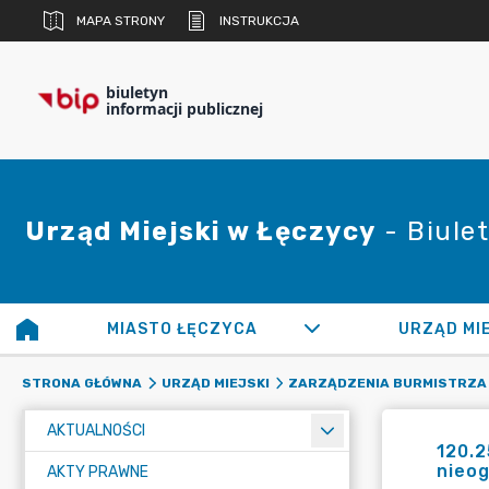
MAPA STRONY
INSTRUKCJA
biuletyn
informacji publicznej
Urząd Miejski w Łęczycy
- Biulet
MIASTO ŁĘCZYCA
URZĄD MI
STRONA GŁÓWNA
URZĄD MIEJSKI
ZARZĄDZENIA BURMISTRZA
AKTUALNOŚCI
120.2
nieo
AKTY PRAWNE