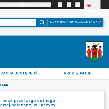
TRAST DLA OSÓB SŁABOWIDZĄCYCH
PL
WYSZUKIWANIE ZAAWANSOWANE
DEKLARACJA DOSTĘPNOŚCI
ARCHIWUM BIP
120.25.2024 Z DN. 25.01.2024 R. W SPRAWIE SPRZEDAŻY W DRODZE PRZETARGU USTNEGO NIEOGRANICZONEGO NIEZABUDOWANEJ NIERUCHOMOŚCI GRUNTOWEJ POŁOŻONEJ W ŁĘCZYCY
 drodze przetargu ustnego
owej położonej w Łęczycy