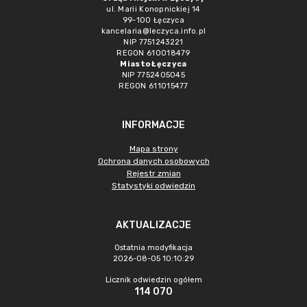
ul. Marii Konopnickiej 14
99-100 Łęczyca
kancelaria@leczyca.info.pl
NIP 7751243221
REGON 610018479
Miasto Łęczyca
NIP 7752405045
REGON 611015477
INFORMACJE
Mapa strony
Ochrona danych osobowych
Rejestr zmian
Statystyki odwiedzin
AKTUALIZACJE
Ostatnia modyfikacja
2026-08-05 10:10:29
Licznik odwiedzin ogółem
114 070