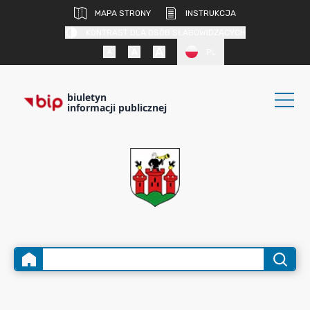
MAPA STRONY
INSTRUKCJA
KONTRAST DLA OSÓB SŁABOWIDZĄCYCH
PL
biuletyn
informacji publicznej