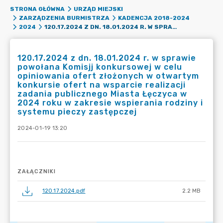
STRONA GŁÓWNA
URZĄD MIEJSKI
ZARZĄDZENIA BURMISTRZA
KADENCJA 2018-2024
120.17.2024 Z DN. 18.01.2024 R. W SPRAWIE POWOŁANA KOMISJJ KONKURSOWEJ W CELU OPINIOWANIA OFERT ZŁOŻONYCH W OTWARTYM KONKURSIE OFERT NA WSPARCIE REALIZACJI ZADANIA PUBLICZNEGO MIASTA ŁĘCZYCA W 2024 ROKU W ZAKRESIE WSPIERANIA RODZINY I SYSTEMU PIECZY ZASTĘPCZEJ
2024
120.17.2024 z dn. 18.01.2024 r. w sprawie
powołana Komisjj konkursowej w celu
opiniowania ofert złożonych w otwartym
konkursie ofert na wsparcie realizacji
zadania publicznego Miasta Łęczyca w
2024 roku w zakresie wspierania rodziny i
systemu pieczy zastępczej
2024-01-19 13:20
ZAŁĄCZNIKI
120.17.2024.pdf
2.2 MB