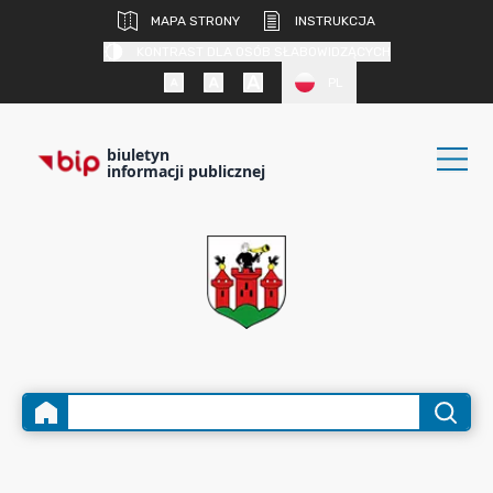
MAPA STRONY
INSTRUKCJA
KONTRAST DLA OSÓB SŁABOWIDZĄCYCH
PL
biuletyn
informacji publicznej