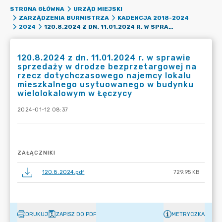
STRONA GŁÓWNA
URZĄD MIEJSKI
ZARZĄDZENIA BURMISTRZA
KADENCJA 2018-2024
120.8.2024 Z DN. 11.01.2024 R. W SPRAWIE SPRZEDAŻY W DRODZE BEZPRZETARGOWEJ NA RZECZ DOTYCHCZASOWEGO NAJEMCY LOKALU MIESZKALNEGO USYTUOWANEGO W BUDYNKU WIELOLOKALOWYM W ŁĘCZYCY
2024
120.8.2024 z dn. 11.01.2024 r. w sprawie
sprzedaży w drodze bezprzetargowej na
rzecz dotychczasowego najemcy lokalu
mieszkalnego usytuowanego w budynku
wielolokalowym w Łęczycy
2024-01-12 08:37
ZAŁĄCZNIKI
120.8.2024.pdf
729.95 KB
DRUKUJ
ZAPISZ DO PDF
METRYCZKA