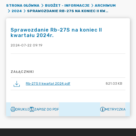
STRONA GŁÓWNA
BUDŻET - INFORMACJE
ARCHIWUM
SPRAWOZDANIE RB-27S NA KONIEC II KWARTAŁU 2024R.
2024
Sprawozdanie Rb-27S na koniec II
kwartału 2024r.
2024-07-22 09:19
ZAŁĄCZNIKI
Rb-27S II kwartał 2024.pdf
821.03 KB
DRUKUJ
ZAPISZ DO PDF
METRYCZKA