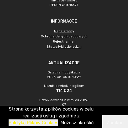
NIP 7752405045
REGON 611015477
INFORMACJE
Mapa strony
Ochrona danych osobowych
Rejestr zmian
Statystyki odwiedzin
AKTUALIZACJE
Ostatnia modyfikacja
2026-08-05 10:10:29
Licznik odwiedzin ogółem
114 024
Licznik odwiedzin w m-cu 2026-
07
Strona korzysta z plików cookies w celu
543
realizacji usług i zgodnie z
Polityką Plików Cookies
. Możesz określić
Zamknij
CMS & Hosting: Nefeni Sp. z o.o.