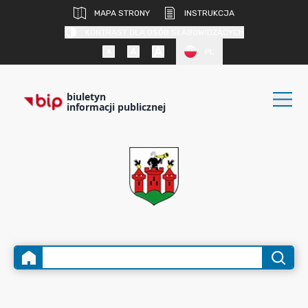
MAPA STRONY
INSTRUKCJA
KONTRAST DLA OSÓB SŁABOWIDZĄCYCH
PL
biuletyn
informacji publicznej