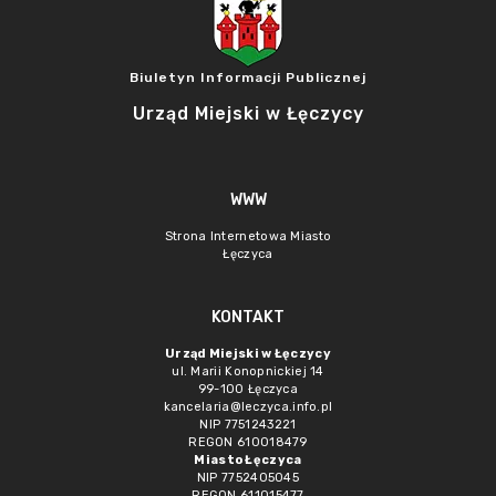
Biuletyn Informacji Publicznej
Urząd Miejski w Łęczycy
WWW
Strona Internetowa Miasto
Łęczyca
KONTAKT
Urząd Miejski w Łęczycy
ul. Marii Konopnickiej 14
99-100 Łęczyca
kancelaria@leczyca.info.pl
NIP 7751243221
REGON 610018479
Miasto Łęczyca
NIP 7752405045
REGON 611015477