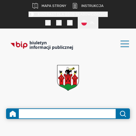
MAPA STRONY
INSTRUKCJA
KONTRAST DLA OSÓB SŁABOWIDZĄCYCH
PL
biuletyn
informacji publicznej