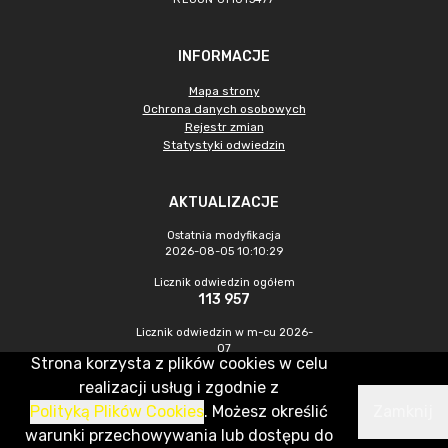
INFORMACJE
Mapa strony
Ochrona danych osobowych
Rejestr zmian
Statystyki odwiedzin
AKTUALIZACJE
Ostatnia modyfikacja
2026-08-05 10:10:29
Licznik odwiedzin ogółem
113 957
Licznik odwiedzin w m-cu 2026-
07
Strona korzysta z plików cookies w celu
476
realizacji usług i zgodnie z
Polityką Plików Cookies
. Możesz określić
Zamknij
CMS & Hosting: Nefeni Sp. z o.o.
warunki przechowywania lub dostępu do