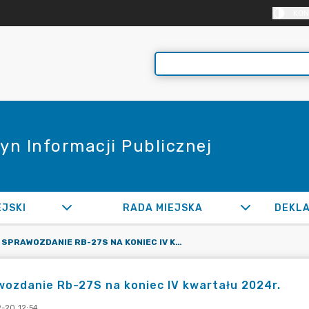
KON
yn Informacji Publicznej
EJSKI
RADA MIEJSKA
SPRAWOZDANIE RB-27S NA KONIEC IV KWARTAŁU 2024R.
ozdanie Rb-27S na koniec IV kwartału 2024r.
-20 12:54