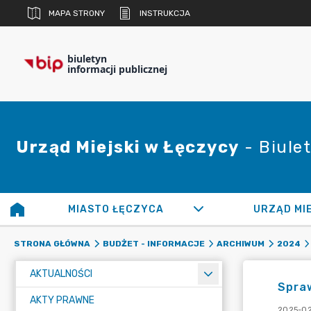
MAPA STRONY
INSTRUKCJA
biuletyn
informacji publicznej
Urząd Miejski w Łęczycy
- Biulet
MIASTO ŁĘCZYCA
URZĄD MI
STRONA GŁÓWNA
BUDŻET - INFORMACJE
ARCHIWUM
2024
AKTUALNOŚCI
Spraw
AKTY PRAWNE
2025-02