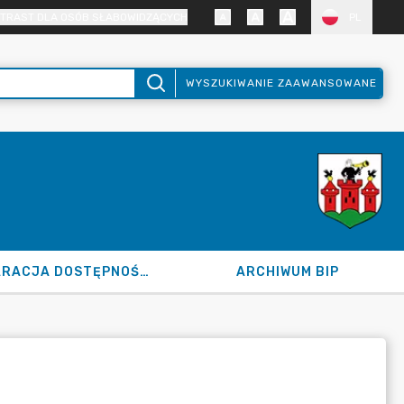
TRAST DLA OSÓB SŁABOWIDZĄCYCH
PL
WYSZUKIWANIE ZAAWANSOWANE
DEKLARACJA DOSTĘPNOŚCI
ARCHIWUM BIP