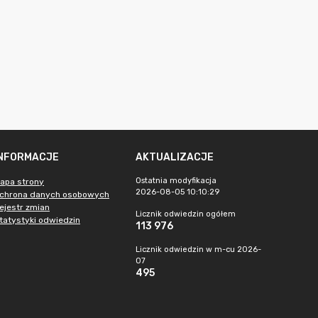
INFORMACJE
AKTUALIZACJE
Ostatnia modyfikacja
apa strony
2026-08-05 10:10:29
chrona danych osobowych
ejestr zmian
Licznik odwiedzin ogółem
tatystyki odwiedzin
113 976
Licznik odwiedzin w m-cu 2026-
07
495