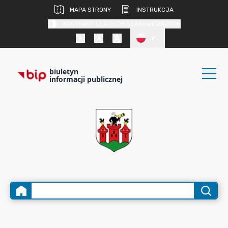
MAPA STRONY
INSTRUKCJA
KONTRAST DLA OSÓB SŁABOWIDZĄCYCH
PL
biuletyn
informacji publicznej