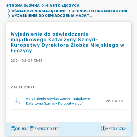
STRONA GŁÓWNA
MIASTO ŁĘCZYCA
OŚWIADCZENIA MAJĄTKOWE
JEDNOSTKI ORGANIZACYJNE
WYJAŚNIENIE DO OŚWIADCZENIA MAJĄTKOWEGO KATARZYNY SZMYD- KUROPATWY DYREKTORA ŻŁOBKA MIEJSKIEGO W ŁĘCZYCY
Wyjaśnienie do oświadczenia
majątkowego Katarzyny Szmyd-
Kuropatwy Dyrektora Żłobka Miejskiego w
Łęczycy
2024-02-09 13:43
ZAŁĄCZNIKI
wyjaśnienie oświadczenie majątkowe
280.34 KB
Katarzyna Szmyd- Kuropatwa.pdf
DRUKUJ
ZAPISZ DO PDF
METRYCZKA