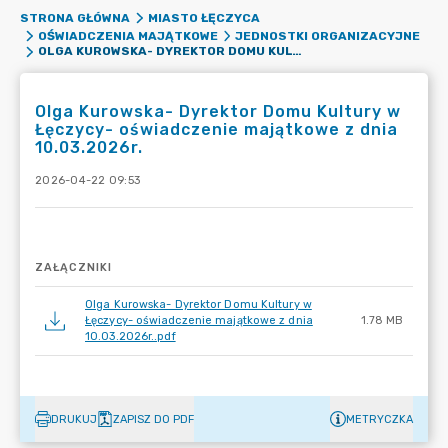
STRONA GŁÓWNA
MIASTO ŁĘCZYCA
OŚWIADCZENIA MAJĄTKOWE
JEDNOSTKI ORGANIZACYJNE
OLGA KUROWSKA- DYREKTOR DOMU KULTURY W ŁĘCZYCY- OŚWIADCZENIE MAJĄTKOWE Z DNIA 10.03.2026R.
Olga Kurowska- Dyrektor Domu Kultury w
Łęczycy- oświadczenie majątkowe z dnia
10.03.2026r.
2026-04-22 09:53
ZAŁĄCZNIKI
Olga Kurowska- Dyrektor Domu Kultury w
Łęczycy- oświadczenie majątkowe z dnia
1.78 MB
10.03.2026r..pdf
DRUKUJ
ZAPISZ DO PDF
METRYCZKA