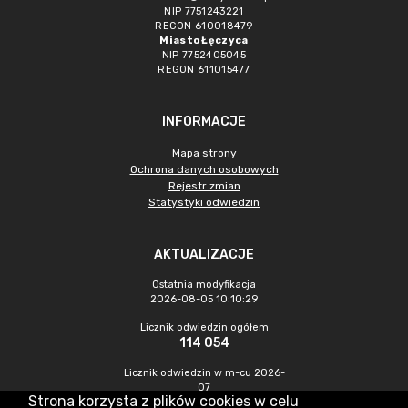
NIP 7751243221
REGON 610018479
Miasto Łęczyca
NIP 7752405045
REGON 611015477
INFORMACJE
Mapa strony
Ochrona danych osobowych
Rejestr zmian
Statystyki odwiedzin
AKTUALIZACJE
Ostatnia modyfikacja
2026-08-05 10:10:29
Licznik odwiedzin ogółem
114 054
Licznik odwiedzin w m-cu 2026-
07
Strona korzysta z plików cookies w celu
573