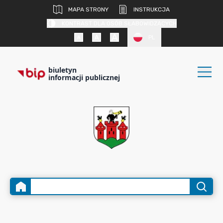
MAPA STRONY
INSTRUKCJA
KONTRAST DLA OSÓB SŁABOWIDZĄCYCH
PL
biuletyn
informacji publicznej