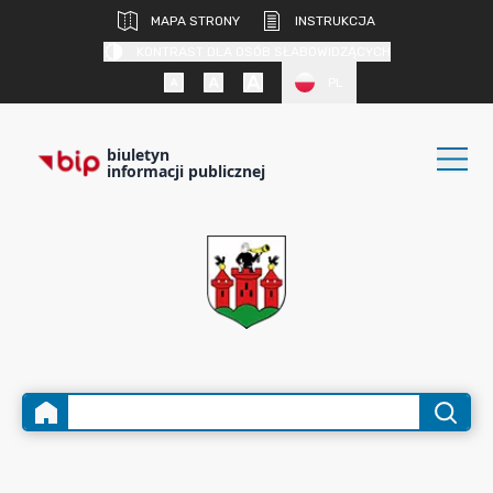
MAPA STRONY
INSTRUKCJA
KONTRAST DLA OSÓB SŁABOWIDZĄCYCH
PL
biuletyn
informacji publicznej