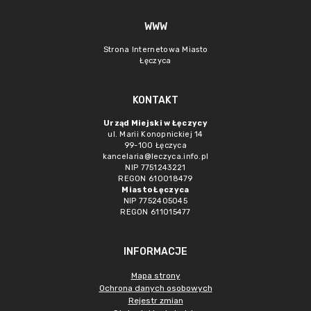
WWW
Strona Internetowa Miasto
Łęczyca
KONTAKT
Urząd Miejski w Łęczycy
ul. Marii Konopnickiej 14
99-100 Łęczyca
kancelaria@leczyca.info.pl
NIP 7751243221
REGON 610018479
Miasto Łęczyca
NIP 7752405045
REGON 611015477
INFORMACJE
Mapa strony
Ochrona danych osobowych
Rejestr zmian