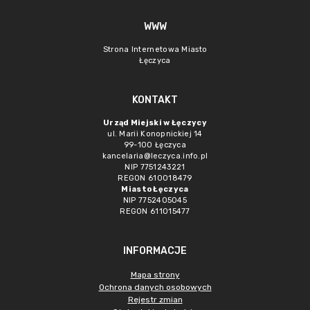
WWW
Strona Internetowa Miasto
Łęczyca
KONTAKT
Urząd Miejski w Łęczycy
ul. Marii Konopnickiej 14
99-100 Łęczyca
kancelaria@leczyca.info.pl
NIP 7751243221
REGON 610018479
Miasto Łęczyca
NIP 7752405045
REGON 611015477
INFORMACJE
Mapa strony
Ochrona danych osobowych
Rejestr zmian