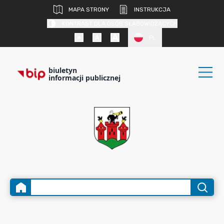
MAPA STRONY
INSTRUKCJA
KONTRAST DLA OSÓB SŁABOWIDZĄCYCH
PL
biuletyn
informacji publicznej