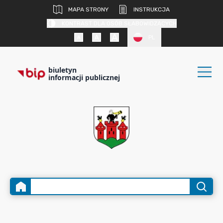
MAPA STRONY
INSTRUKCJA
KONTRAST DLA OSÓB SŁABOWIDZĄCYCH
PL
biuletyn
informacji publicznej