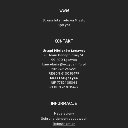
WWW
Strona Internetowa Miasto
Łęczyca
KONTAKT
Urząd Miejski w Łęczycy
ul. Marii Konopnickiej 14
99-100 Łęczyca
kancelaria@leczyca.info.pl
NIP 7751243221
REGON 610018479
Miasto Łęczyca
NIP 7752405045
REGON 611015477
INFORMACJE
Mapa strony
Ochrona danych osobowych
Rejestr zmian