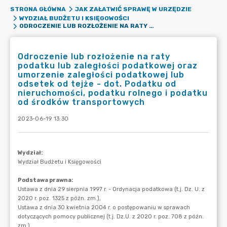
STRONA GŁÓWNA
JAK ZAŁATWIĆ SPRAWĘ W URZĘDZIE
WYDZIAŁ BUDŻETU I KSIĘGOWOŚCI
ODROCZENIE LUB ROZŁOŻENIE NA RATY PODATKU LUB ZALEGŁOŚCI PODATKOWEJ ORAZ UMORZENIE ZALEGŁOŚCI PODATKOWEJ LUB ODSETEK OD TEJŻE - DOT. PODATKU OD NIERUCHOMOŚCI, PODATKU ROLNEGO I PODATKU OD ŚRODKÓW TRANSPORTOWYCH
Odroczenie lub rozłożenie na raty
podatku lub zaległości podatkowej oraz
umorzenie zaległości podatkowej lub
odsetek od tejże - dot. Podatku od
nieruchomości, podatku rolnego i podatku
od środków transportowych
2023-06-19 13:30