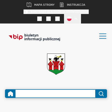
MAPA STRONY
INSTRUKCJA
KONTRAST DLA OSÓB SŁABOWIDZĄCYCH
PL
biuletyn
informacji publicznej