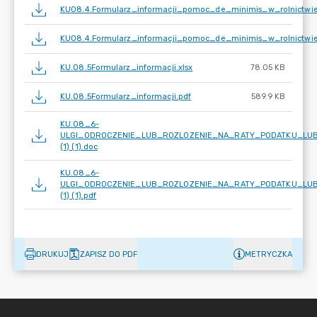
KU08.4.Formularz_informacji_pomoc_de_minimis_w_rolnictwie
KU08.4.Formularz_informacji_pomoc_de_minimis_w_rolnictwie
KU.08.5Formularz_informacji.xlsx
78.05 KB
KU.08.5Formularz_informacji.pdf
589.9 KB
KU.08_6-
ULGI_ODROCZENIE_LUB_ROZLOZENIE_NA_RATY_PODATKU_LU
(1) (1).doc
KU.08_6-
ULGI_ODROCZENIE_LUB_ROZLOZENIE_NA_RATY_PODATKU_LU
(1) (1).pdf
DRUKUJ
ZAPISZ DO PDF
METRYCZKA