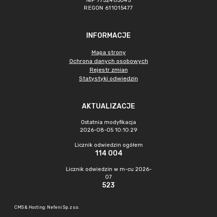
NIP 7752405045
REGON 611015477
INFORMACJE
Mapa strony
Ochrona danych osobowych
Rejestr zmian
Statystyki odwiedzin
AKTUALIZACJE
Ostatnia modyfikacja
2026-08-05 10:10:29
Licznik odwiedzin ogółem
114 004
Licznik odwiedzin w m-cu 2026-
07
523
CMS & Hosting: Nefeni Sp. z o.o.