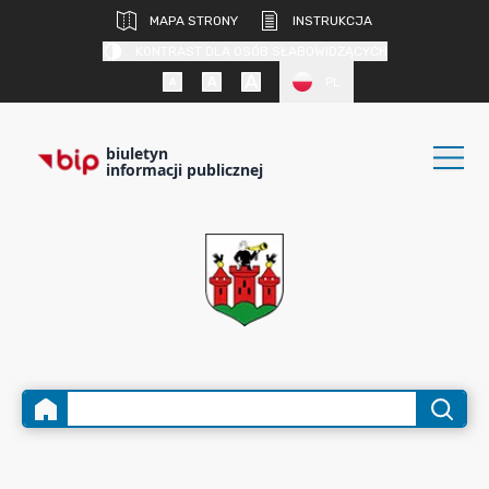
MAPA STRONY
INSTRUKCJA
KONTRAST DLA OSÓB SŁABOWIDZĄCYCH
PL
biuletyn
informacji publicznej