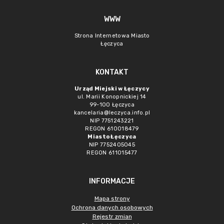
WWW
Strona Internetowa Miasto
Łęczyca
KONTAKT
Urząd Miejski w Łęczycy
ul. Marii Konopnickiej 14
99-100 Łęczyca
kancelaria@leczyca.info.pl
NIP 7751243221
REGON 610018479
Miasto Łęczyca
NIP 7752405045
REGON 611015477
INFORMACJE
Mapa strony
Ochrona danych osobowych
Rejestr zmian