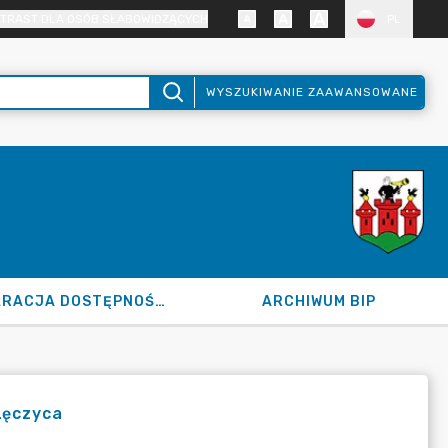
TRAST DLA OSÓB SŁABOWIDZĄCYCH
PL
WYSZUKIWANIE ZAAWANSOWANE
DEKLARACJA DOSTĘPNOŚCI
ARCHIWUM BIP
Łęczyca