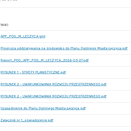
NIKI
APP_POG_M_LECZYCA.gml
Prognoza oddziaływania na środowisko do Planu Ogólnego Miasta Łęczyca.pdf
Raport_POG_APP_POG_M_LECZYCA_2026-03-27.pdf
RYSUNEK 1 – STREFY PLANISTYCZNE.pdf
RYSUNEK 2 – UWARUNKOWANIA ROZWOJU PRZESTRZENNEGO.pdf
RYSUNEK 2 – UWARUNKOWANIA ROZWOJU PRZESTRZENNEGO.pdf
Uzasadnienie do Planu Ogólnego Miasta Łęczyca.pdf
Załącznik nr 1_oświadczenie.pdf