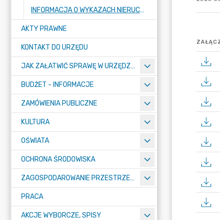
INFORMACJA O WYKAZACH NIERUCHOMOŚCI PRZEZNACZONYCH DO ZBYCIA LUB ODDANIA W UŻYTKOWANIE, NAJEM, DZIERŻAWĘ LUB UŻYCZENIE
AKTY PRAWNE
ZAŁĄCZ
KONTAKT DO URZĘDU
JAK ZAŁATWIĆ SPRAWĘ W URZĘDZIE
BUDŻET - INFORMACJE
ZAMÓWIENIA PUBLICZNE
KULTURA
OŚWIATA
OCHRONA ŚRODOWISKA
ZAGOSPODAROWANIE PRZESTRZENNE
PRACA
AKCJE WYBORCZE, SPISY