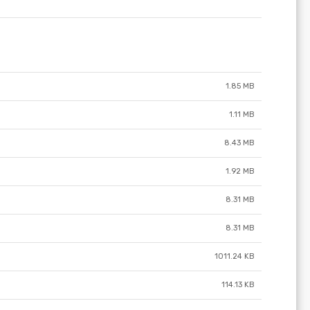
1.85 MB
1.11 MB
8.43 MB
1.92 MB
8.31 MB
8.31 MB
1011.24 KB
114.13 KB