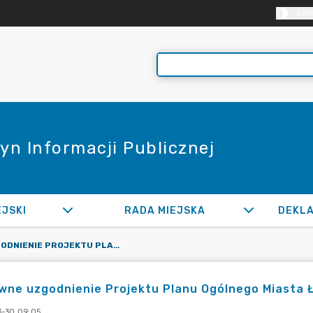
KON
yn Informacji Publicznej
EJSKI
RADA MIEJSKA
PONOWNE UZGODNIENIE PROJEKTU PLANU OGÓLNEGO MIASTA ŁĘCZYCA
wne uzgodnienie Projektu Planu Ogólnego Miasta 
-30 09:05