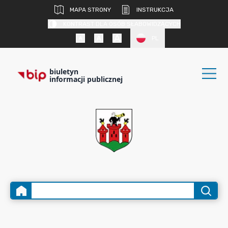
MAPA STRONY
INSTRUKCJA
KONTRAST DLA OSÓB SŁABOWIDZĄCYCH
PL
biuletyn
informacji publicznej