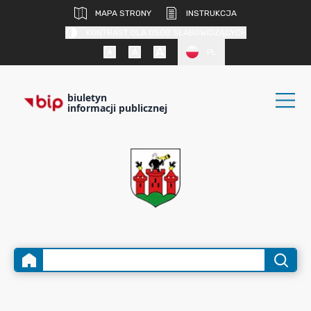
MAPA STRONY
INSTRUKCJA
KONTRAST DLA OSÓB SŁABOWIDZĄCYCH
PL
biuletyn
informacji publicznej