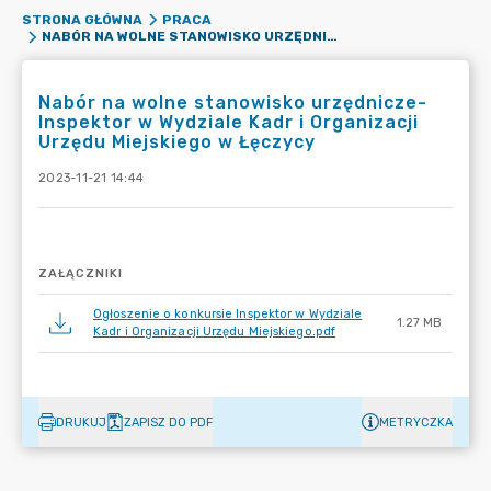
STRONA GŁÓWNA
PRACA
NABÓR NA WOLNE STANOWISKO URZĘDNICZE- INSPEKTOR W WYDZIALE KADR I ORGANIZACJI URZĘDU MIEJSKIEGO W ŁĘCZYCY
Nabór na wolne stanowisko urzędnicze-
Inspektor w Wydziale Kadr i Organizacji
Urzędu Miejskiego w Łęczycy
2023-11-21 14:44
ZAŁĄCZNIKI
Ogłoszenie o konkursie Inspektor w Wydziale
1.27 MB
Kadr i Organizacji Urzędu Miejskiego.pdf
DRUKUJ
ZAPISZ DO PDF
METRYCZKA