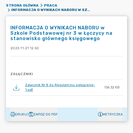
STRONA GŁÓWNA
PRACA
INFORMACJA O WYNIKACH NABORU W SZKOLE PODSTAWOWEJ NR 3 W ŁĘCZYCY NA STANOWISKO GŁÓWNEGO KSIĘGOWEGO
INFORMACJA O WYNIKACH NABORU w
Szkole Podstawowej nr 3 w Łęczycy na
stanowisko głównego księgowego
2023-11-21 12:50
ZAŁĄCZNIKI
Załącznik Nr 8 do Regulaminu ogłoszenie-
136.32 KB
1.pdf
DRUKUJ
ZAPISZ DO PDF
METRYCZKA