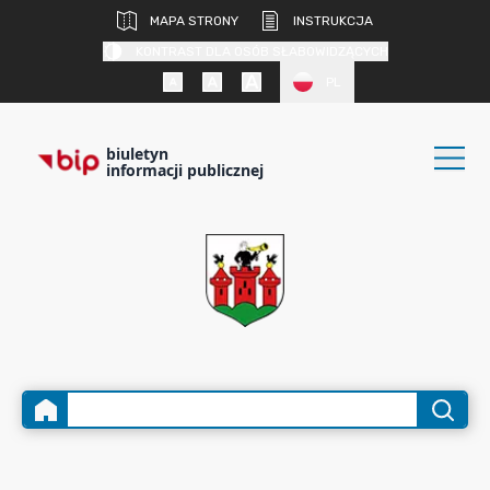
MAPA STRONY
INSTRUKCJA
KONTRAST DLA OSÓB SŁABOWIDZĄCYCH
PL
biuletyn
informacji publicznej