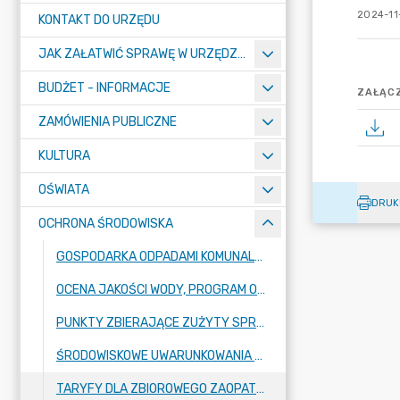
2024-11-
KONTAKT DO URZĘDU
JAK ZAŁATWIĆ SPRAWĘ W URZĘDZIE
BUDŻET - INFORMACJE
ZAŁĄCZ
ZAMÓWIENIA PUBLICZNE
KULTURA
OŚWIATA
DRUK
OCHRONA ŚRODOWISKA
GOSPODARKA ODPADAMI KOMUNALNYMI
OCENA JAKOŚCI WODY, PROGRAM OCHRONY POWIETRZA
PUNKTY ZBIERAJĄCE ZUŻYTY SPRZĘT ELEKTRYCZNY I ELEKTRONICZNY
ŚRODOWISKOWE UWARUNKOWANIA ZGODY NA REALIZACJĘ PRZEDSIĘWZIĘCIA
TARYFY DLA ZBIOROWEGO ZAOPATRZENIA W WODĘ I ZBIOROWEGO ODPROWADZANIA ŚCIEKÓW