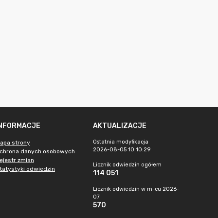
INFORMACJE
AKTUALIZACJE
Ostatnia modyfikacja
apa strony
2026-08-05 10:10:29
chrona danych osobowych
ejestr zmian
Licznik odwiedzin ogółem
tatystyki odwiedzin
114 051
Licznik odwiedzin w m-cu 2026-
07
570