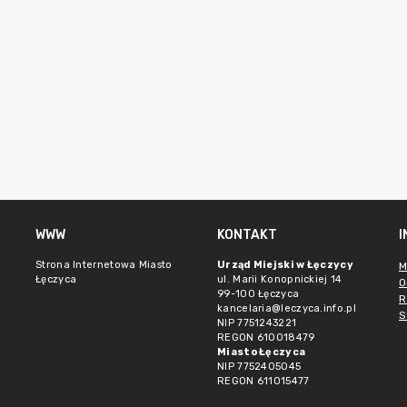
WWW
KONTAKT
Strona Internetowa Miasto
Urząd Miejski w Łęczycy
M
Łęczyca
ul. Marii Konopnickiej 14
O
99-100 Łęczyca
R
kancelaria@leczyca.info.pl
S
NIP 7751243221
REGON 610018479
Miasto Łęczyca
NIP 7752405045
REGON 611015477