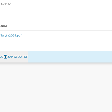
13 13:53
NIKI
Taryfy2024.pdf
UJ
ZAPISZ DO PDF