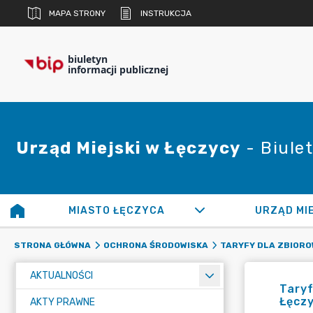
MAPA STRONY
INSTRUKCJA
biuletyn
informacji publicznej
Urząd Miejski w Łęczycy
- Biulet
MIASTO ŁĘCZYCA
URZĄD MI
STRONA GŁÓWNA
OCHRONA ŚRODOWISKA
TARYFY DLA ZBIORO
AKTUALNOŚCI
Taryf
Łęczy
AKTY PRAWNE