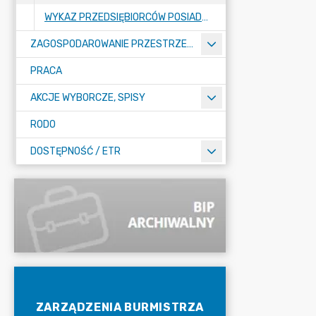
WYKAZ PRZEDSIĘBIORCÓW POSIADAJĄCYCH ZEZWOLENIA BURMISTRZA MIASTA ŁĘCZYCA NA PROWADZENIE DZIAŁALNOŚCI W ZAKRESIE OPRÓŻNIANIA ZBIORNIKÓW BEZODPŁYWOWYCH I TRANSPORTU NIECZYSTOŚCI CIEKŁYCH
ZAGOSPODAROWANIE PRZESTRZENNE
PRACA
AKCJE WYBORCZE, SPISY
RODO
DOSTĘPNOŚĆ / ETR
ZARZĄDZENIA BURMISTRZA