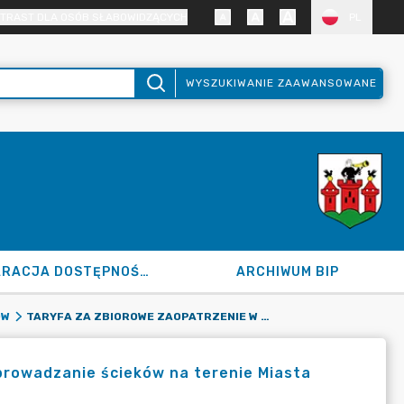
TRAST DLA OSÓB SŁABOWIDZĄCYCH
PL
WYSZUKIWANIE ZAAWANSOWANE
DEKLARACJA DOSTĘPNOŚCI
ARCHIWUM BIP
TARYFA ZA ZBIOROWE ZAOPATRZENIE W WODĘ I ZBIOROWE ODPROWADZANIE ŚCIEKÓW NA TERENIE MIASTA ŁĘCZYCA NA OKRES 3 LAT
ÓW
prowadzanie ścieków na terenie Miasta