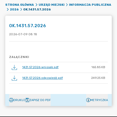
STRONA GŁÓWNA
URZĄD MIEJSKI
INFORMACJA PUBLICZNA
OK.1431.57.2026
2026
OK.1431.57.2026
2026-07-09 08:18
ZAŁĄCZNIKI
1431.57.2026 wniosek.pdf
165.85 KB
1431.57.2026 odpowiedź.pdf
249.25 KB
DRUKUJ
ZAPISZ DO PDF
METRYCZKA