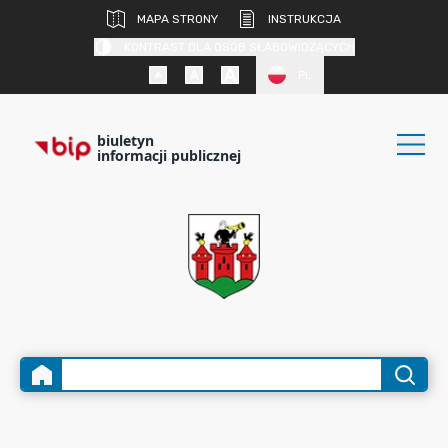
MAPA STRONY
INSTRUKCJA
KONTRAST DLA OSÓB SŁABOWIDZĄCYCH
PL
biuletyn
informacji publicznej