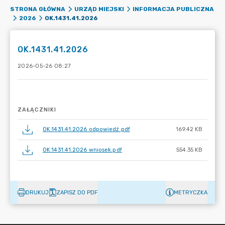
STRONA GŁÓWNA
URZĄD MIEJSKI
INFORMACJA PUBLICZNA
OK.1431.41.2026
2026
OK.1431.41.2026
2026-05-26 08:27
ZAŁĄCZNIKI
OK.1431.41.2026 odpowiedź.pdf
169.42 KB
OK.1431.41.2026 wniosek.pdf
554.35 KB
DRUKUJ
ZAPISZ DO PDF
METRYCZKA