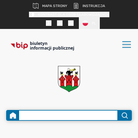
MAPA STRONY
INSTRUKCJA
KONTRAST DLA OSÓB SŁABOWIDZĄCYCH
PL
biuletyn
informacji publicznej