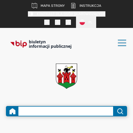
MAPA STRONY
INSTRUKCJA
KONTRAST DLA OSÓB SŁABOWIDZĄCYCH
PL
biuletyn
informacji publicznej