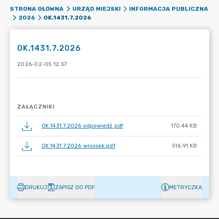
STRONA GŁÓWNA
URZĄD MIEJSKI
INFORMACJA PUBLICZNA
OK.1431.7.2026
2026
OK.1431.7.2026
2026-02-05 12:57
ZAŁĄCZNIKI
OK.1431.7.2026 odpowiedź.pdf
170.44 KB
OK.1431.7.2026 wniosek.pdf
516.91 KB
DRUKUJ
ZAPISZ DO PDF
METRYCZKA