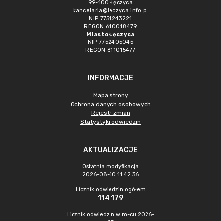
99-100 Łęczyca
kancelaria@leczyca.info.pl
NIP 7751243221
REGON 610018479
Miasto Łęczyca
NIP 7752405045
REGON 611015477
INFORMACJE
Mapa strony
Ochrona danych osobowych
Rejestr zmian
Statystyki odwiedzin
AKTUALIZACJE
Ostatnia modyfikacja
2026-08-10 11:42:36
Licznik odwiedzin ogółem
114 179
Licznik odwiedzin w m-cu 2026-