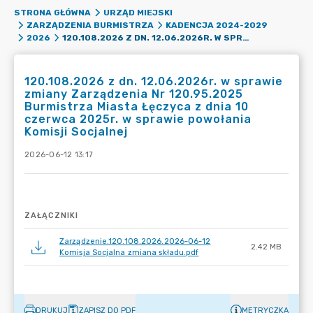
STRONA GŁÓWNA
URZĄD MIEJSKI
ZARZĄDZENIA BURMISTRZA
KADENCJA 2024-2029
120.108.2026 Z DN. 12.06.2026R. W SPRAWIE ZMIANY ZARZĄDZENIA NR 120.95.2025 BURMISTRZA MIASTA ŁĘCZYCA Z DNIA 10 CZERWCA 2025R. W SPRAWIE POWOŁANIA KOMISJI SOCJALNEJ
2026
120.108.2026 z dn. 12.06.2026r. w sprawie
zmiany Zarządzenia Nr 120.95.2025
Burmistrza Miasta Łęczyca z dnia 10
czerwca 2025r. w sprawie powołania
Komisji Socjalnej
2026-06-12 13:17
ZAŁĄCZNIKI
Zarządzenie.120.108.2026.2026-06-12
2.42 MB
Komisja Socjalna zmiana składu.pdf
DRUKUJ
ZAPISZ DO PDF
METRYCZKA