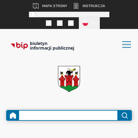
MAPA STRONY
INSTRUKCJA
KONTRAST DLA OSÓB SŁABOWIDZĄCYCH
PL
biuletyn
informacji publicznej