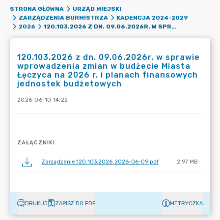
STRONA GŁÓWNA
URZĄD MIEJSKI
ZARZĄDZENIA BURMISTRZA
KADENCJA 2024-2029
120.103.2026 Z DN. 09.06.2026R. W SPRAWIE WPROWADZENIA ZMIAN W BUDŻECIE MIASTA ŁĘCZYCA NA 2026 R. I PLANACH FINANSOWYCH JEDNOSTEK BUDŻETOWYCH
2026
120.103.2026 z dn. 09.06.2026r. w sprawie
wprowadzenia zmian w budżecie Miasta
Łęczyca na 2026 r. i planach finansowych
jednostek budżetowych
2026-06-10 14:22
ZAŁĄCZNIKI
Zarządzenie.120.103.2026.2026-06-09.pdf
2.97 MB
DRUKUJ
ZAPISZ DO PDF
METRYCZKA