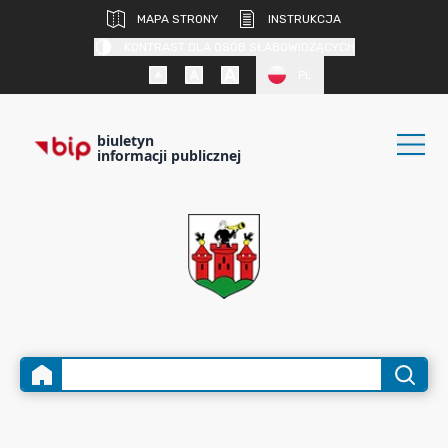
MAPA STRONY
INSTRUKCJA
KONTRAST DLA OSÓB SŁABOWIDZĄCYCH
PL
biuletyn
informacji publicznej