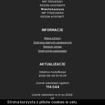
NIP 7751243221
REGON 610018479
Miasto Łęczyca
NIP 7752405045
REGON 611015477
INFORMACJE
Mapa strony
Ochrona danych osobowych
Rejestr zmian
Statystyki odwiedzin
AKTUALIZACJE
Ostatnia modyfikacja
2026-08-05 10:10:29
Licznik odwiedzin ogółem
114 044
Licznik odwiedzin w m-cu 2026-
07
Strona korzysta z plików cookies w celu
563