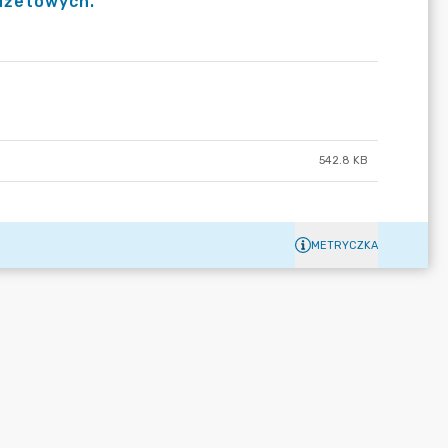
udżetowych.
542.8 KB
METRYCZKA