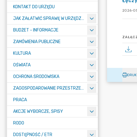
Łęczy
KONTAKT DO URZĘDU
2026-05
JAK ZAŁATWIĆ SPRAWĘ W URZĘDZIE
BUDŻET - INFORMACJE
ZAŁĄCZ
ZAMÓWIENIA PUBLICZNE
KULTURA
OŚWIATA
DRUK
OCHRONA ŚRODOWISKA
ZAGOSPODAROWANIE PRZESTRZENNE
PRACA
AKCJE WYBORCZE, SPISY
RODO
DOSTĘPNOŚĆ / ETR