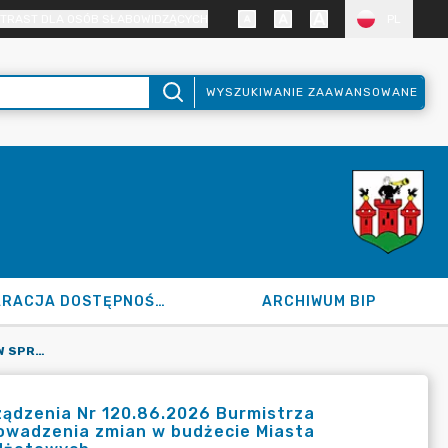
TRAST DLA OSÓB SŁABOWIDZĄCYCH
PL
WYSZUKIWANIE ZAAWANSOWANE
DEKLARACJA DOSTĘPNOŚCI
ARCHIWUM BIP
120.91.2026 Z DN. 19.05.2026 R. W SPRAWIE UCHYLENIA ZARZĄDZENIA NR 120.86.2026 BURMISTRZA MIASTA ŁĘCZYCA Z DNIA 13 MAJA 2026 ROKU W SPRAWIE WPROWADZENIA ZMIAN W BUDŻECIE MIASTA ŁĘCZYCA NA 2026 R. I PLANACH FINANSOWYCH JEDNOSTEK BUDŻETOWYCH.
rządzenia Nr 120.86.2026 Burmistrza
rowadzenia zmian w budżecie Miasta