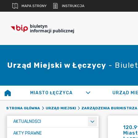
MAPA STRONY
INSTRUKCJA
biuletyn
informacji publicznej
Urząd Miejski w Łęczycy
- Biulet
MIASTO ŁĘCZYCA
URZĄD MI
STRONA GŁÓWNA
URZĄD MIEJSKI
ZARZĄDZENIA BURMISTRZA
AKTUALNOŚCI
120.9
Miast
AKTY PRAWNE