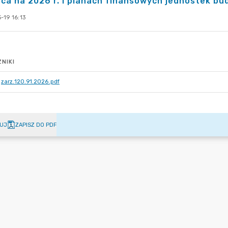
ca na 2026 r. i planach finansowych jednostek b
-19 16:13
NIKI
zarz.120.91.2026.pdf
UJ
ZAPISZ DO PDF