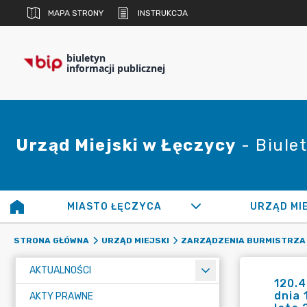
MAPA STRONY
INSTRUKCJA
biuletyn
informacji publicznej
Urząd Miejski w Łęczycy
- Biulet
MIASTO ŁĘCZYCA
URZĄD MI
STRONA GŁÓWNA
URZĄD MIEJSKI
ZARZĄDZENIA BURMISTRZA
AKTUALNOŚCI
120.4
dnia 
AKTY PRAWNE