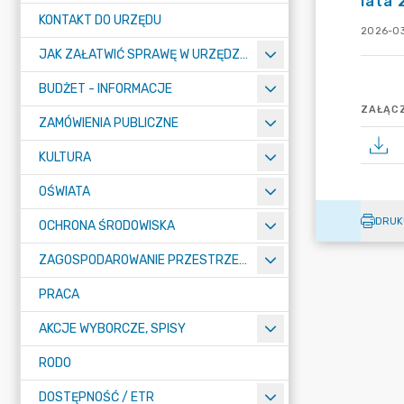
lata
KONTAKT DO URZĘDU
2026-03
JAK ZAŁATWIĆ SPRAWĘ W URZĘDZIE
BUDŻET - INFORMACJE
ZAŁĄCZ
ZAMÓWIENIA PUBLICZNE
KULTURA
OŚWIATA
DRUK
OCHRONA ŚRODOWISKA
ZAGOSPODAROWANIE PRZESTRZENNE
PRACA
AKCJE WYBORCZE, SPISY
RODO
DOSTĘPNOŚĆ / ETR