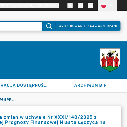
TRAST DLA OSÓB SŁABOWIDZĄCYCH
PL
WYSZUKIWANIE ZAAWANSOWANE
DEKLARACJA DOSTĘPNOŚCI
ARCHIWUM BIP
120.48.2026 Z DN. 03.03.2026 R. W SPRAWIE WPROWADZENIA ZMIAN W UCHWALE NR XXXI/148/2025 Z DNIA 16 GRUDNIA 2025 R. W SPRAWIE UCHWALENIA WIELOLETNIEJ PROGNOZY FINANSOWEJ MIASTA ŁĘCZYCA NA LATA 2026- 2029
ia zmian w uchwale Nr XXXI/148/2025 z
iej Prognozy Finansowej Miasta Łęczyca na