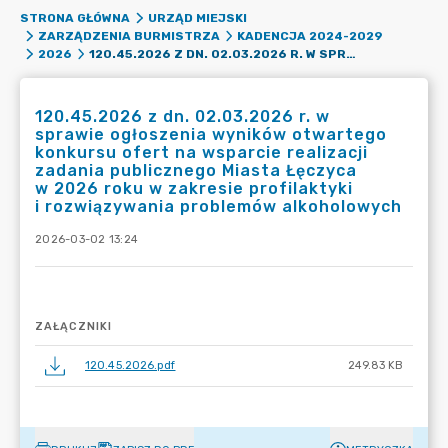
STRONA GŁÓWNA
URZĄD MIEJSKI
ZARZĄDZENIA BURMISTRZA
KADENCJA 2024-2029
120.45.2026 Z DN. 02.03.2026 R. W SPRAWIE OGŁOSZENIA WYNIKÓW OTWARTEGO KONKURSU OFERT NA WSPARCIE REALIZACJI ZADANIA PUBLICZNEGO MIASTA ŁĘCZYCA W 2026 ROKU W ZAKRESIE PROFILAKTYKI I ROZWIĄZYWANIA PROBLEMÓW ALKOHOLOWYCH
2026
120.45.2026 z dn. 02.03.2026 r. w
sprawie ogłoszenia wyników otwartego
konkursu ofert na wsparcie realizacji
zadania publicznego Miasta Łęczyca
w 2026 roku w zakresie profilaktyki
i rozwiązywania problemów alkoholowych
2026-03-02 13:24
ZAŁĄCZNIKI
120.45.2026.pdf
249.83 KB