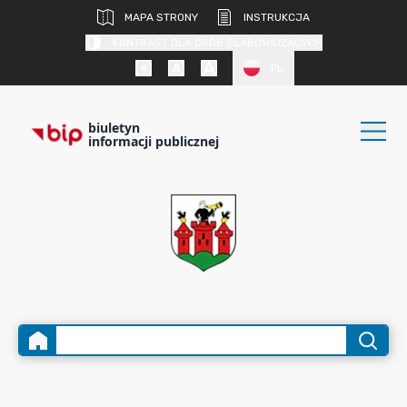
MAPA STRONY
INSTRUKCJA
KONTRAST DLA OSÓB SŁABOWIDZĄCYCH
PL
biuletyn
informacji publicznej