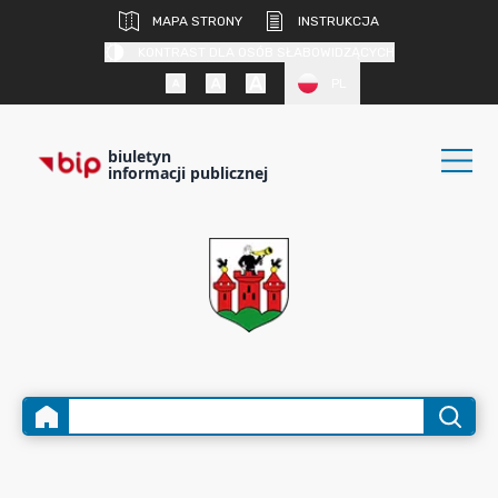
MAPA STRONY
INSTRUKCJA
KONTRAST DLA OSÓB SŁABOWIDZĄCYCH
PL
biuletyn
informacji publicznej