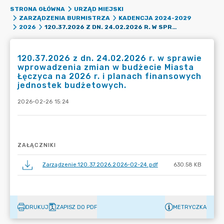
STRONA GŁÓWNA
URZĄD MIEJSKI
ZARZĄDZENIA BURMISTRZA
KADENCJA 2024-2029
120.37.2026 Z DN. 24.02.2026 R. W SPRAWIE WPROWADZENIA ZMIAN W BUDŻECIE MIASTA ŁĘCZYCA NA 2026 R. I PLANACH FINANSOWYCH JEDNOSTEK BUDŻETOWYCH.
2026
120.37.2026 z dn. 24.02.2026 r. w sprawie
wprowadzenia zmian w budżecie Miasta
Łęczyca na 2026 r. i planach finansowych
jednostek budżetowych.
2026-02-26 15:24
ZAŁĄCZNIKI
Zarządzenie.120.37.2026.2026-02-24.pdf
630.58 KB
DRUKUJ
ZAPISZ DO PDF
METRYCZKA