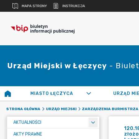
MAPA STRONY
INSTRUKCJA
biuletyn
informacji publicznej
Urząd Miejski w Łęczycy
- Biulet
MIASTO ŁĘCZYCA
URZĄD MI
STRONA GŁÓWNA
URZĄD MIEJSKI
ZARZĄDZENIA BURMISTRZA
AKTUALNOŚCI
120.1
złożo
AKTY PRAWNE