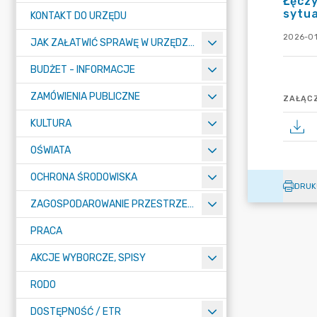
Łęczy
sytua
KONTAKT DO URZĘDU
2026-01
JAK ZAŁATWIĆ SPRAWĘ W URZĘDZIE
BUDŻET - INFORMACJE
ZAMÓWIENIA PUBLICZNE
ZAŁĄCZ
KULTURA
OŚWIATA
OCHRONA ŚRODOWISKA
DRUK
ZAGOSPODAROWANIE PRZESTRZENNE
PRACA
AKCJE WYBORCZE, SPISY
RODO
DOSTĘPNOŚĆ / ETR