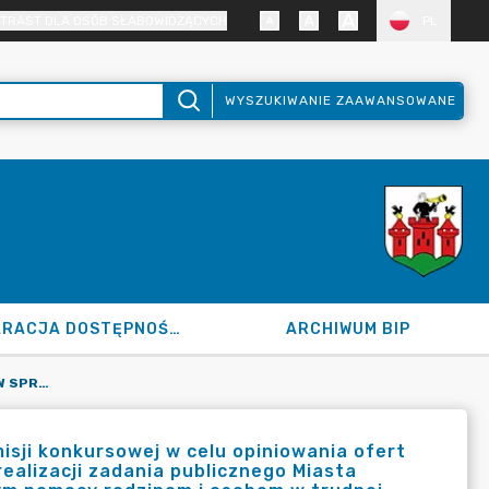
TRAST DLA OSÓB SŁABOWIDZĄCYCH
PL
WYSZUKIWANIE ZAAWANSOWANE
DEKLARACJA DOSTĘPNOŚCI
ARCHIWUM BIP
120.18.2026 Z DN. 20.01.2026 R. W SPRAWIE POWOŁANIA KOMISJI KONKURSOWEJ W CELU OPINIOWANIA OFERT ZŁOŻONYCH W OTWARTYM KONKURSIE OFERT NA POWIERZENIE REALIZACJI ZADANIA PUBLICZNEGO MIASTA ŁĘCZYCA W 2026 ROKU Z ZAKRESU POMOCY SPOŁECZNEJ, W TYM POMOCY RODZINOM I OSOBOM W TRUDNEJ SYTUACJI ŻYCIOWEJ ORAZ WYRÓWNYWANIA SZANS TYCH RODZIN I OSÓB.
misji konkursowej w celu opiniowania ofert
ealizacji zadania publicznego Miasta