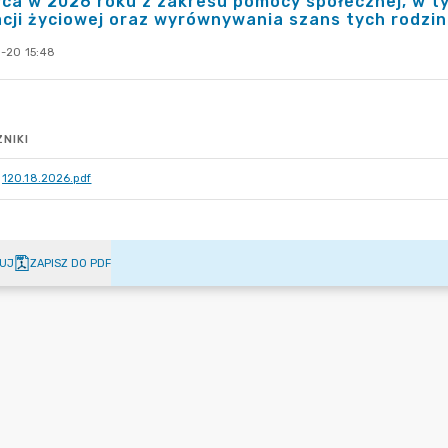
ca w 2026 roku z zakresu pomocy społecznej, w t
cji życiowej oraz wyrównywania szans tych rodzin 
-20 15:48
NIKI
120.18.2026.pdf
UJ
ZAPISZ DO PDF