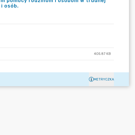
ym pomocy rodzinom i osobom w trudnej
i osób.
405.87 KB
METRYCZKA