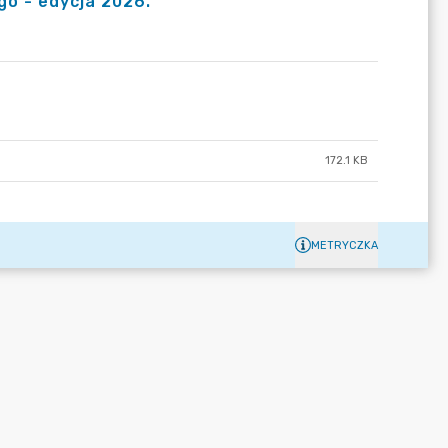
o - edycja 2026.
172.1 KB
METRYCZKA