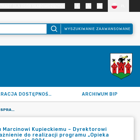
TRAST DLA OSÓB SŁABOWIDZĄCYCH
PL
WYSZUKIWANIE ZAAWANSOWANE
DEKLARACJA DOSTĘPNOŚCI
ARCHIWUM BIP
120.2.2026 Z DN. 07.01.2026 R. W SPRAWIE UDZIELENIA PANU MARCINOWI KUPIECKIEMU – DYREKTOROWI MIEJSKIEGO OŚRODKA POMOCY SPOŁECZNEJ W ŁĘCZYCY UPOWAŻNIENIE DO REALIZACJI PROGRAMU „OPIEKA WYTCHNIENIOWA” DLA JEDNOSTEK SAMORZĄDU TERYTORIALNEGO - EDYCJA 2026.
nu Marcinowi Kupieckiemu – Dyrektorowi
żnienie do realizacji programu „Opieka