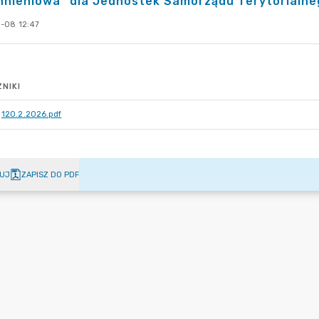
nieniowa” dla Jednostek Samorządu Terytorialneg
-08 12:47
NIKI
120.2.2026.pdf
UJ
ZAPISZ DO PDF