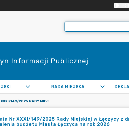
KON
yn Informacji Publicznej
EJSKI
RADA MIEJSKA
UCHWAŁA NR XXXI/149/2025 RADY MIEJSKIEJ W ŁĘCZYCY Z DNIA 16 GRUDNIA 2025R. W SPRAWIE UCHWALENIA BUDŻETU MIASTA ŁĘCZYCA NA ROK 2026
ła Nr XXXI/149/2025 Rady Miejskiej w Łęczycy z d
lenia budżetu Miasta Łęczyca na rok 2026