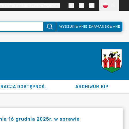
TRAST DLA OSÓB SŁABOWIDZĄCYCH
PL
WYSZUKIWANIE ZAAWANSOWANE
DEKLARACJA DOSTĘPNOŚCI
ARCHIWUM BIP
nia 16 grudnia 2025r. w sprawie