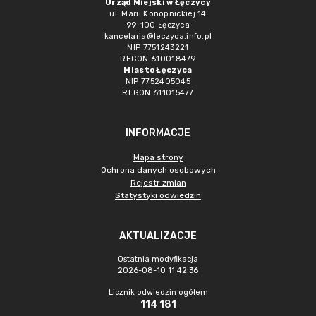
Urząd Miejski w Łęczycy
ul. Marii Konopnickiej 14
99-100 Łęczyca
kancelaria@leczyca.info.pl
NIP 7751243221
REGON 610018479
Miasto Łęczyca
NIP 7752405045
REGON 611015477
INFORMACJE
Mapa strony
Ochrona danych osobowych
Rejestr zmian
Statystyki odwiedzin
AKTUALIZACJE
Ostatnia modyfikacja
2026-08-10 11:42:36
Licznik odwiedzin ogółem
114 181