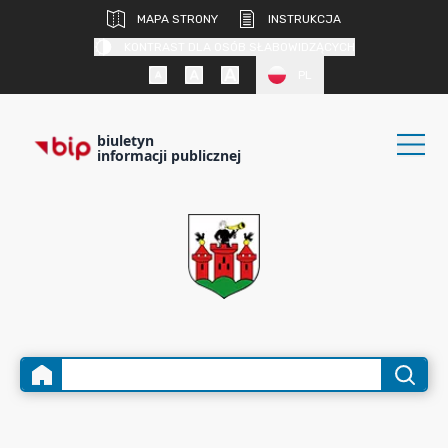
MAPA STRONY
INSTRUKCJA
KONTRAST DLA OSÓB SŁABOWIDZĄCYCH
PL
biuletyn
informacji publicznej