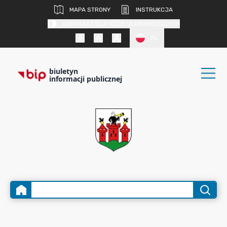
MAPA STRONY
INSTRUKCJA
KONTRAST DLA OSÓB SŁABOWIDZĄCYCH
PL
biuletyn
informacji publicznej