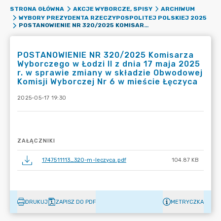
STRONA GŁÓWNA
AKCJE WYBORCZE, SPISY
ARCHIWUM
WYBORY PREZYDENTA RZECZYPOSPOLITEJ POLSKIEJ 2025
POSTANOWIENIE NR 320/2025 KOMISARZA WYBORCZEGO W ŁODZI II Z DNIA 17 MAJA 2025 R. W SPRAWIE ZMIANY W SKŁADZIE OBWODOWEJ KOMISJI WYBORCZEJ NR 6 W MIEŚCIE ŁĘCZYCA
POSTANOWIENIE NR 320/2025 Komisarza
Wyborczego w Łodzi II z dnia 17 maja 2025
r. w sprawie zmiany w składzie Obwodowej
Komisji Wyborczej Nr 6 w mieście Łęczyca
2025-05-17 19:30
ZAŁĄCZNIKI
1747511113_320-m-leczyca.pdf
104.87 KB
DRUKUJ
ZAPISZ DO PDF
METRYCZKA